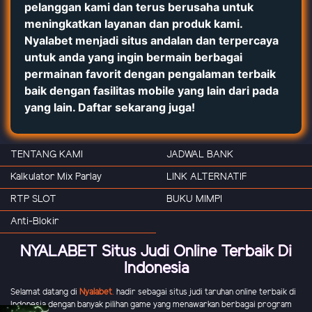
pelanggan kami dan terus berusaha untuk
meningkatkan layanan dan produk kami.
Nyalabet menjadi situs andalan dan terpercaya
untuk anda yang ingin bermain berbagai
permainan favorit dengan pengalaman terbaik
baik dengan fasilitas mobile yang lain dari pada
yang lain. Daftar sekarang juga!
TENTANG KAMI
JADWAL BANK
Kalkulator Mix Parlay
LINK ALTERNATIF
RTP SLOT
BUKU MIMPI
Anti-Blokir
NYALABET Situs Judi Online Terbaik Di
Indonesia
Selamat datang di
Nyalabet
.
hadir sebagai situs judi taruhan online terbaik di
Indonesia dengan banyak pilihan game yang menawarkan berbagai program